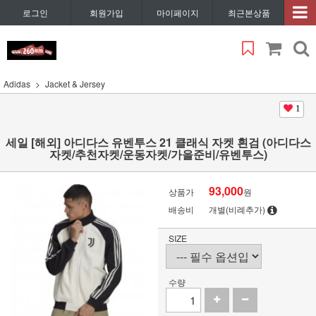
로그인
회원가입
마이페이지
최근본상품
Adidas
Jacket & Jersey
1
세일 [해외] 아디다스 유벤투스 21 클래식 자켓 흰검 (아디다스
자켓/추천자켓/운동자켓/가을준비/유벤투스)
93,000
상품가
원
배송비
개별(비례추가)
SIZE
수량