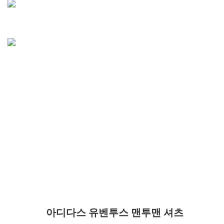
아디다스 유벤투스 맨투맨 셔츠