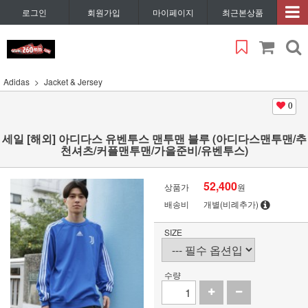
로그인
회원가입
마이페이지
최근본상품
Adidas
Jacket & Jersey
0
세일 [해외] 아디다스 유벤투스 맨투맨 블루 (아디다스맨투맨/추
천셔츠/커플맨투맨/가을준비/유벤투스)
52,400
상품가
원
배송비
개별(비례추가)
SIZE
수량