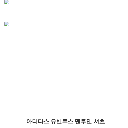
아디다스 유벤투스 맨투맨 셔츠