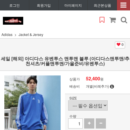
로그인
회원가입
마이페이지
최근본상품
Adidas
Jacket & Jersey
0
세일 [해외] 아디다스 유벤투스 맨투맨 블루 (아디다스맨투맨/추
천셔츠/커플맨투맨/가을준비/유벤투스)
52,400
상품가
원
배송비
개별(비례추가)
SIZE
수량