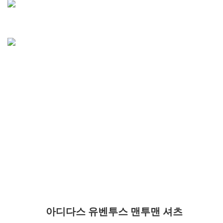
아디다스 유벤투스 맨투맨 셔츠