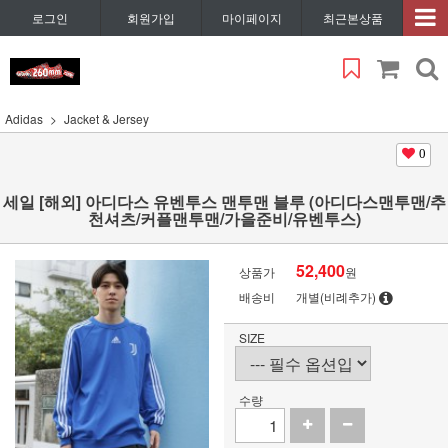
로그인
회원가입
마이페이지
최근본상품
Adidas
Jacket & Jersey
0
세일 [해외] 아디다스 유벤투스 맨투맨 블루 (아디다스맨투맨/추
천셔츠/커플맨투맨/가을준비/유벤투스)
52,400
상품가
원
배송비
개별(비례추가)
SIZE
수량