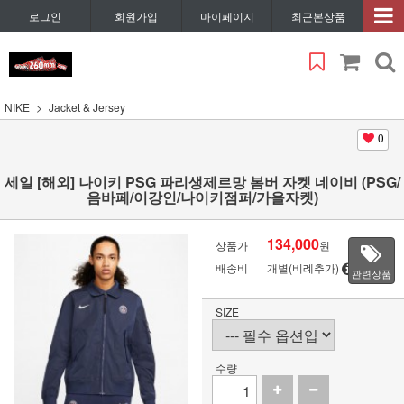
로그인
회원가입
마이페이지
최근본상품
NIKE
Jacket & Jersey
0
세일 [해외] 나이키 PSG 파리생제르망 봄버 자켓 네이비 (PSG/
음바페/이강인/나이키점퍼/가을자켓)
134,000
상품가
원
배송비
개별(비례추가)
관련상품
SIZE
수량