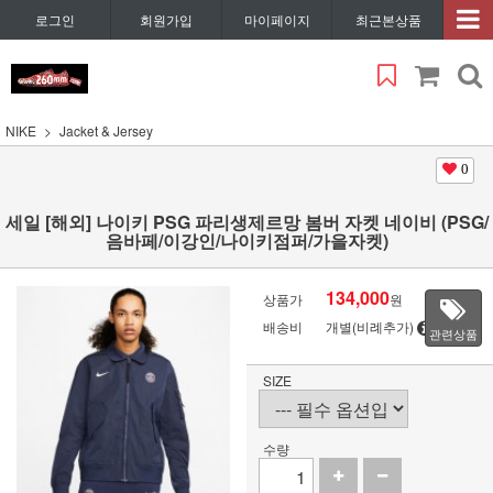
로그인
회원가입
마이페이지
최근본상품
NIKE
Jacket & Jersey
0
세일 [해외] 나이키 PSG 파리생제르망 봄버 자켓 네이비 (PSG/
음바페/이강인/나이키점퍼/가을자켓)
134,000
상품가
원
배송비
개별(비례추가)
관련상품
SIZE
수량