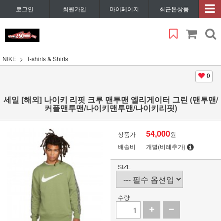
로그인
회원가입
마이페이지
최근본상품
NIKE
T-shirts & Shirts
0
세일 [해외] 나이키 리핏 크루 맨투맨 엘리게이터 그린 (맨투맨/
커플맨투맨/나이키맨투맨/나이키리핏)
54,000
상품가
원
배송비
개별(비례추가)
SIZE
수량