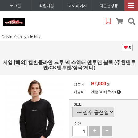
로그인
회원가입
마이페이지
최근본상품
Calvin Klein
clothing
0
세일 [해외] 켈빈클라인 크루 넥 스웨터 맨투맨 블랙 (추천맨투
맨/CK맨투맨/정국/제니)
97,000
상품가
원
배송비
개별(비례추가)
SIZE
수량