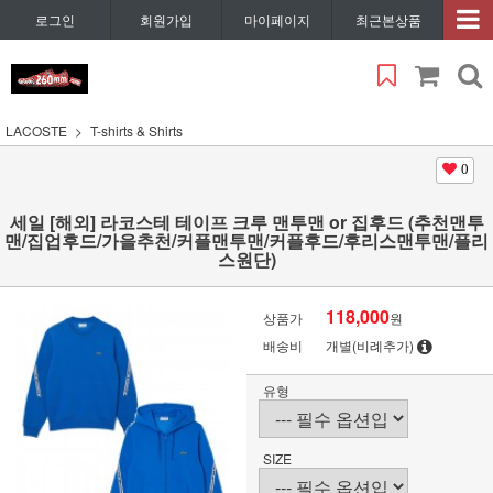
로그인
회원가입
마이페이지
최근본상품
LACOSTE
T-shirts & Shirts
0
세일 [해외] 라코스테 테이프 크루 맨투맨 or 집후드 (추천맨투
맨/집업후드/가을추천/커플맨투맨/커플후드/후리스맨투맨/플리
스원단)
118,000
상품가
원
배송비
개별(비례추가)
유형
SIZE