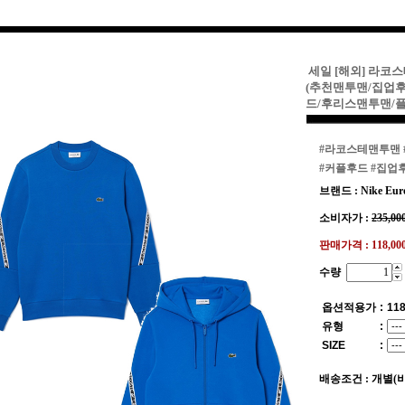
세일 [해외] 라코스
(추천맨투맨/집업
드/후리스맨투맨/
#라코스테맨투맨
#커플후드
#집업
브랜드 : Nike Eur
소비자가 :
235,00
판매가격 :
118,0
수량
옵션적용가
:
118
유형
:
SIZE
:
배송조건 : 개별(