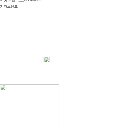
이엣 프란스___iets frans…
기타브랜드