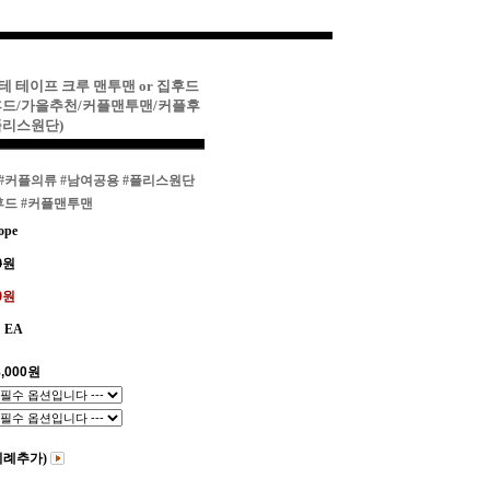
테 테이프 크루 맨투맨 or 집후드
후드/가을추천/커플맨투맨/커플후
플리스원단)
#커플의류
#남여공용
#플리스원단
후드
#커플맨투맨
ope
0
원
00원
EA
,000
원
비례추가)