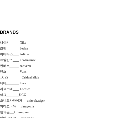
BRANDS
나이키______ Nike
조던________ Jodan
아디다스____ Adidas
뉴발란스____ newbalance
컨버스______ converse
반스________ Vans
TCSS________ Critical Slide
테바________ Teva
라코스테____ Lacoste
어그________UGG
오니츠카타이거___onitsukatiger
파타고니아___Patagonia
챔피온___Champion