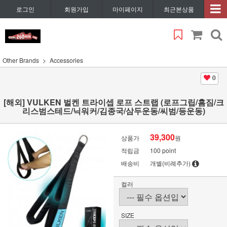
로그인
회원가입
마이페이지
최근본상품
Other Brands
Accessories
0
[해외] VULKEN 벌켄 트라이셉 로프 스트랩 (로프그립/홈짐/크
리스범스테드/닉워커/김종국/삼두운동/씨범/등운동)
39,300
상품가
원
적립금
100 point
배송비
개별(비례추가)
컬러
SIZE