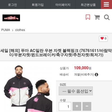
로그인
회원가입
마이페이지
최근본상품
PUMA
clothes
0
세일 [해외] 푸마 AC밀란 우븐 자켓 블랙핑크 (76761611/바람막
이/우분자켓/윈드브레이커/축구자켓/추천자켓/최저가)
109,000
상품가
원
배송비
개별(비례추가)
SIZE
수량