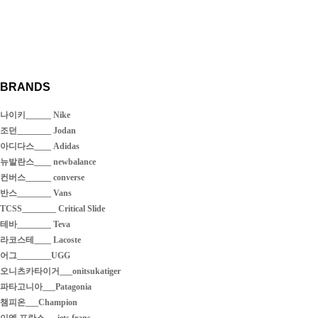
BRANDS
나이키______ Nike
조던________ Jodan
아디다스____ Adidas
뉴발란스____ newbalance
컨버스______ converse
반스________ Vans
TCSS________ Critical Slide
테바________ Teva
라코스테____ Lacoste
어그________UGG
오니츠카타이거___onitsukatiger
파타고니아___Patagonia
챔피온___Champion