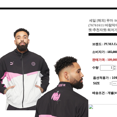
세일 [해외] 푸마 
(76761611/바
켓/추천자켓/최저가
브랜드 : PUMA Eu
소비자가 :
185,00
판매가격 :
109,0
수량
옵션적용가
:
109
SIZE
:
배송조건 : 개별(