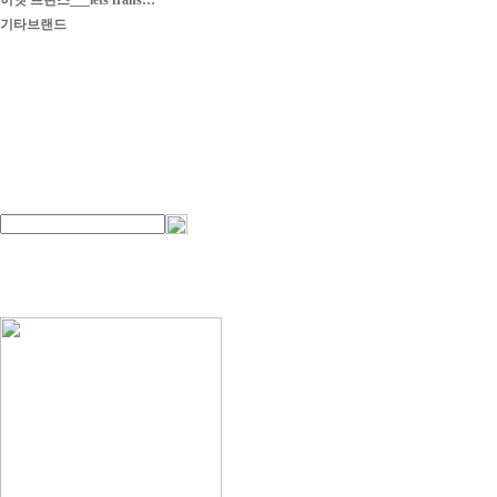
이엣 프란스___iets frans…
기타브랜드