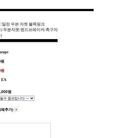
AC밀란 우븐 자켓 블랙핑크
람막이/우분자켓/윈드브레이커/축구자
)
rope
0
원
00원
EA
,000
원
비례추가)