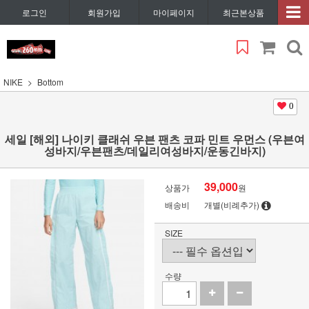
로그인
회원가입
마이페이지
최근본상품
NIKE
Bottom
0
세일 [해외] 나이키 클래쉬 우븐 팬츠 코파 민트 우먼스 (우븐여
성바지/우븐팬츠/데일리여성바지/운동긴바지)
39,000
상품가
원
배송비
개별(비례추가)
SIZE
수량