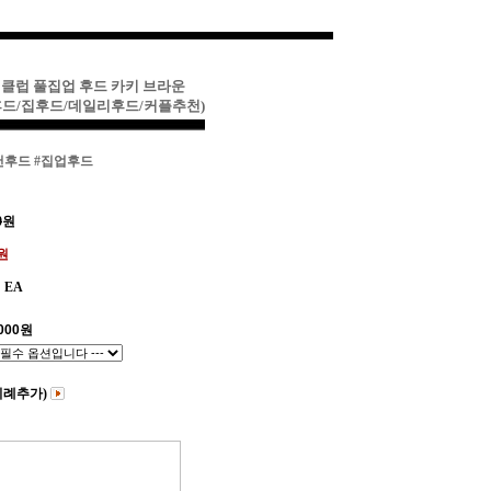
 클럽 풀집업 후드 카키 브라운
드/집후드/데일리후드/커플추천)
천후드
#집업후드
0
원
0원
EA
000
원
비례추가)