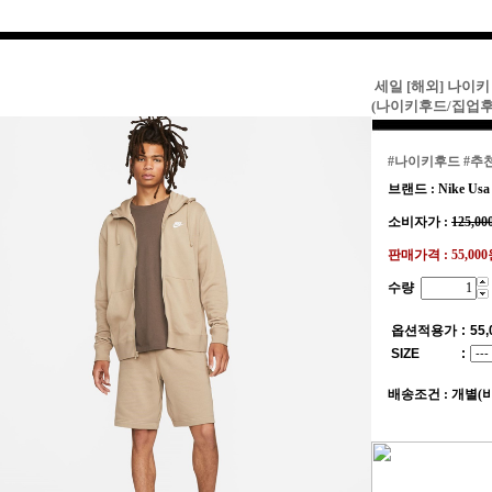
세일 [해외] 나이키
(나이키후드/집업후
#나이키후드
#추
브랜드 : Nike Usa
소비자가 :
125,00
판매가격 :
55,00
수량
옵션적용가
:
55,
SIZE
:
배송조건 : 개별(