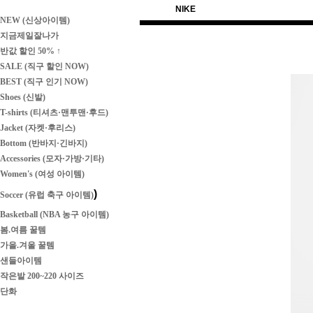
NIKE
NEW (신상아이템)
지금제일잘나가
반값 할인 50% ↑
SALE (직구 할인 NOW)
BEST (직구 인기 NOW)
Shoes (신발)
T-shirts (티셔츠·맨투맨·후드)
Jacket (자켓·후리스)
Bottom (반바지·긴바지)
Accessories (모자·가방·기타)
Women's (여성 아이템)
)
Soccer (유럽 축구 아이템)
Basketball (NBA 농구 아이템)
봄.여름 꿀템
가을.겨울 꿀템
샌들아이템
작은발 200~220 사이즈
단화