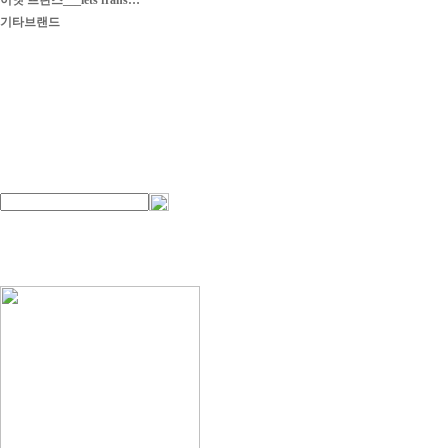
이엣 프란스___iets frans…
기타브랜드