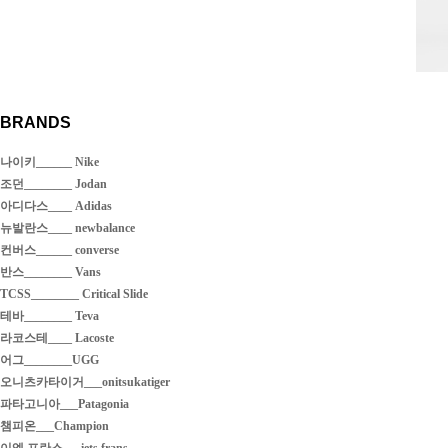
BRANDS
나이키______ Nike
조던________ Jodan
아디다스____ Adidas
뉴발란스____ newbalance
컨버스______ converse
반스________ Vans
TCSS________ Critical Slide
테바________ Teva
라코스테____ Lacoste
어그________UGG
오니츠카타이거___onitsukatiger
파타고니아___Patagonia
챔피온___Champion