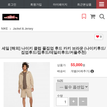
로그인
회원가입
마이페이지
최근본상품
NIKE
Jacket & Jersey
0
세일 [해외] 나이키 클럽 풀집업 후드 카키 브라운 (나이키후드/
집업후드/집후드/데일리후드/커플추천)
55,000
상품가
원
배송비
개별(비례추가)
SIZE
수량