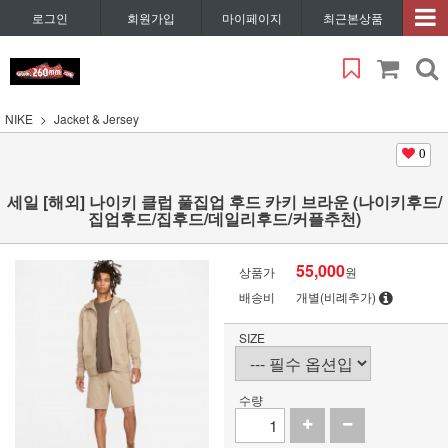
로그인
회원가입
마이페이지
최근본상품
NIKE
Jacket & Jersey
0
세일 [해외] 나이키 클럽 풀집업 후드 카키 브라운 (나이키후드/
집업후드/집후드/데일리후드/커플추천)
55,000
상품가
원
배송비
개별(비례추가)
SIZE
수량