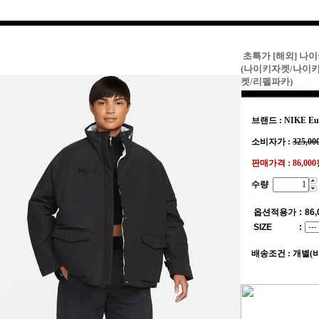
초특가 [해외] 나
(나이키자켓/나이
켓/리펠파카)
브랜드 : NIKE Eu
소비자가 :
325,00
판매가격 :
86,00
수량
옵션적용가
:
86,
SIZE
:
배송조건 : 개별(