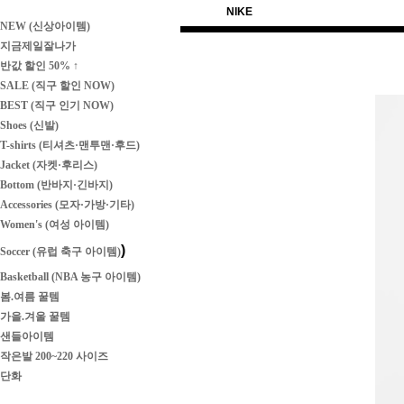
NIKE
NEW (신상아이템)
지금제일잘나가
반값 할인 50% ↑
SALE (직구 할인 NOW)
BEST (직구 인기 NOW)
Shoes (신발)
T-shirts (티셔츠·맨투맨·후드)
Jacket (자켓·후리스)
Bottom (반바지·긴바지)
Accessories (모자·가방·기타)
Women's (여성 아이템)
)
Soccer (유럽 축구 아이템)
Basketball (NBA 농구 아이템)
봄.여름 꿀템
가을.겨울 꿀템
샌들아이템
작은발 200~220 사이즈
단화