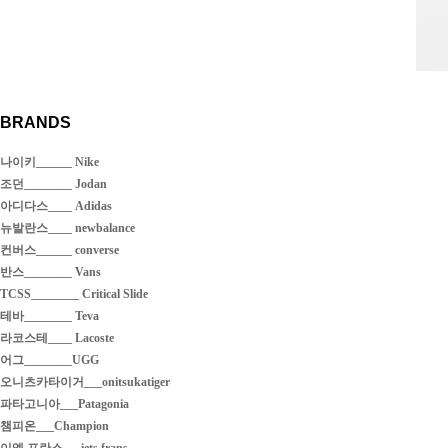
BRANDS
나이키______ Nike
조던________ Jodan
아디다스____ Adidas
뉴발란스____ newbalance
컨버스______ converse
반스________ Vans
TCSS________ Critical Slide
테바________ Teva
라코스테____ Lacoste
어그________UGG
오니츠카타이거___onitsukatiger
파타고니아___Patagonia
챔피온___Champion