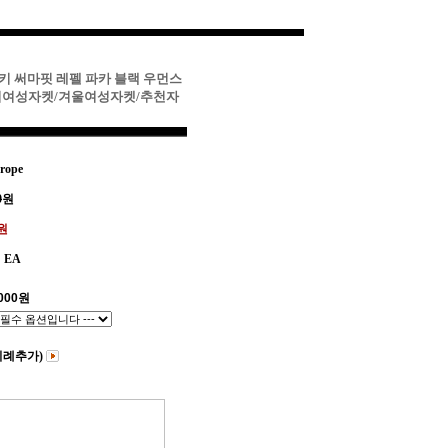
이키 써마핏 레펠 파카 블랙 우먼스
키여성자켓/겨울여성자켓/추천자
rope
0
원
0원
EA
000
원
비례추가)