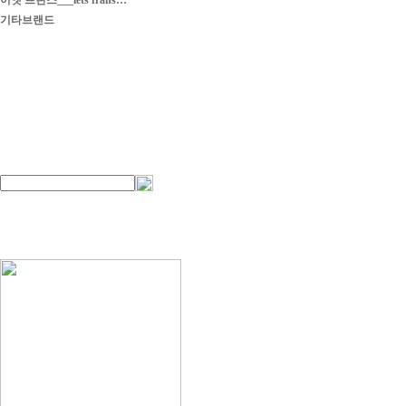
이엣 프란스___iets frans…
기타브랜드