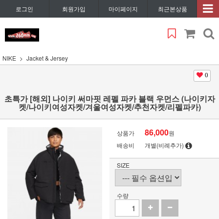
로그인
회원가입
마이페이지
최근본상품
NIKE
Jacket & Jersey
0
초특가 [해외] 나이키 써마핏 레펠 파카 블랙 우먼스 (나이키자
켓/나이키여성자켓/겨울여성자켓/추천자켓/리펠파카)
86,000
상품가
원
배송비
개별(비례추가)
SIZE
수량