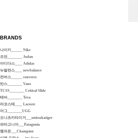
BRANDS
나이키______ Nike
조던________ Jodan
아디다스____ Adidas
뉴발란스____ newbalance
컨버스______ converse
반스________ Vans
TCSS________ Critical Slide
테바________ Teva
라코스테____ Lacoste
어그________UGG
오니츠카타이거___onitsukatiger
파타고니아___Patagonia
챔피온___Champion