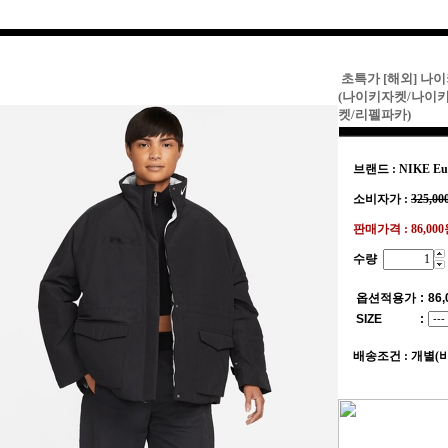
초특가 [해외] 나
(나이키자켓/나이
켓/리펠파카)
브랜드 : NIKE Eu
소비자가 :
325,00
판매가격 :
86,00
수량
옵션적용가
:
86,
SIZE
:
배송조건 : 개별(