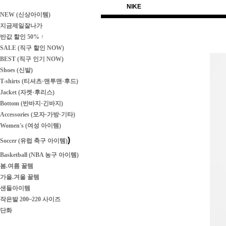
NIKE
NEW (신상아이템)
지금제일잘나가
반값 할인 50% ↑
SALE (직구 할인 NOW)
BEST (직구 인기 NOW)
Shoes (신발)
T-shirts (티셔츠·맨투맨·후드)
Jacket (자켓·후리스)
Bottom (반바지·긴바지)
Accessories (모자·가방·기타)
Women's (여성 아이템)
)
Soccer (유럽 축구 아이템)
Basketball (NBA 농구 아이템)
봄.여름 꿀템
가을.겨울 꿀템
샌들아이템
작은발 200~220 사이즈
단화