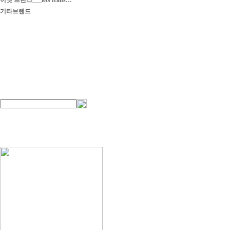
이엣 프란스___iets frans…
기타브랜드