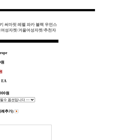
이키 써마핏 레펠 파카 블랙 우먼스
키여성자켓/겨울여성자켓/추천자
rope
0
원
0원
EA
000
원
비례추가)