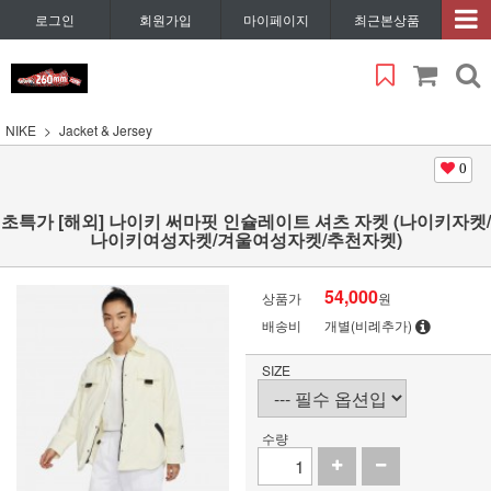
로그인
회원가입
마이페이지
최근본상품
NIKE
Jacket & Jersey
0
초특가 [해외] 나이키 써마핏 인슐레이트 셔츠 자켓 (나이키자켓/
나이키여성자켓/겨울여성자켓/추천자켓)
54,000
상품가
원
배송비
개별(비례추가)
SIZE
수량