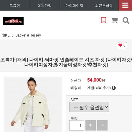
로그인
회원가입
마이페이지
최근본상품
NIKE
Jacket & Jersey
0
초특가 [해외] 나이키 써마핏 인슐레이트 셔츠 자켓 (나이키자켓/
나이키여성자켓/겨울여성자켓/추천자켓)
54,000
상품가
원
배송비
개별(비례추가)
SIZE
수량