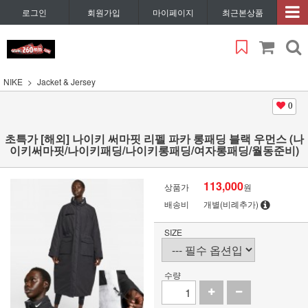
로그인
회원가입
마이페이지
최근본상품
NIKE
Jacket & Jersey
0
초특가 [해외] 나이키 써마핏 리펠 파카 롱패딩 블랙 우먼스 (나
이키써마핏/나이키패딩/나이키롱패딩/여자롱패딩/월동준비)
113,000
상품가
원
배송비
개별(비례추가)
SIZE
수량