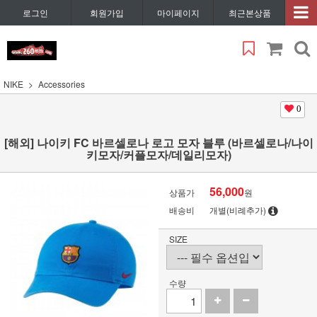
로그인
회원가입
마이페이지
최근본상품
NIKE
Accessories
0
[해외] 나이키 FC 바르셀로나 로고 모자 블루 (바르셀로나/나이
키모자/커플모자/데일리모자)
56,000
상품가
원
배송비
개별(비례추가)
SIZE
수량