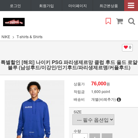
로그인
회원가입
마이페이지
최근본상품
NIKE
T-shirts & Shirts
0
특별할인 [해외] 나이키 PSG 파리생제르망 클럽 후드 올드 로얄
블루 (남성후드/이강인/인기후드/파리생제르맹/커플후드)
76,000
상품가
원
적립금
1,600 point
배송비
개별(비례추가)
SIZE
수량