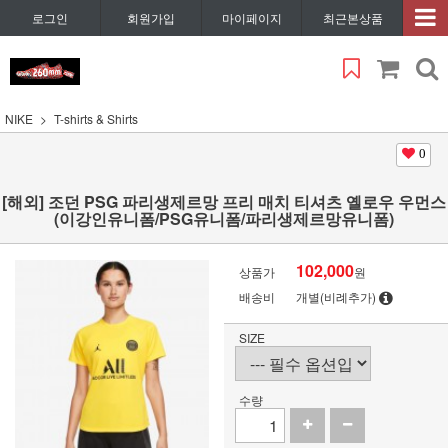
로그인
회원가입
마이페이지
최근본상품
NIKE
T-shirts & Shirts
0
[해외] 조던 PSG 파리생제르망 프리 매치 티셔츠 옐로우 우먼스
(이강인유니폼/PSG유니폼/파리생제르망유니폼)
102,000
상품가
원
배송비
개별(비례추가)
SIZE
수량