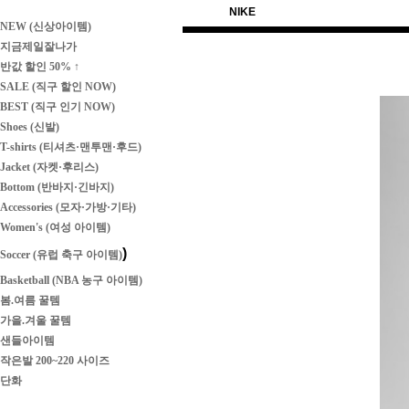
NIKE
NEW (신상아이템)
지금제일잘나가
반값 할인 50% ↑
SALE (직구 할인 NOW)
BEST (직구 인기 NOW)
Shoes (신발)
T-shirts (티셔츠·맨투맨·후드)
Jacket (자켓·후리스)
Bottom (반바지·긴바지)
Accessories (모자·가방·기타)
Women's (여성 아이템)
)
Soccer (유럽 축구 아이템)
Basketball (NBA 농구 아이템)
봄.여름 꿀템
가을.겨울 꿀템
샌들아이템
작은발 200~220 사이즈
단화