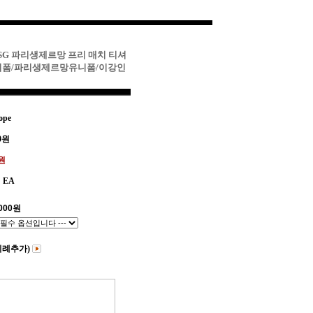
PSG 파리생제르망 프리 매치 티셔
유니폼/파리생제르망유니폼/이강인
ope
0
원
0원
EA
000
원
비례추가)