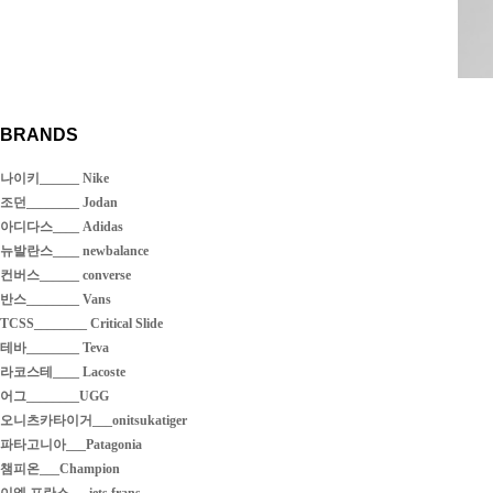
BRANDS
나이키______ Nike
조던________ Jodan
아디다스____ Adidas
뉴발란스____ newbalance
컨버스______ converse
반스________ Vans
TCSS________ Critical Slide
테바________ Teva
라코스테____ Lacoste
어그________UGG
오니츠카타이거___onitsukatiger
파타고니아___Patagonia
챔피온___Champion