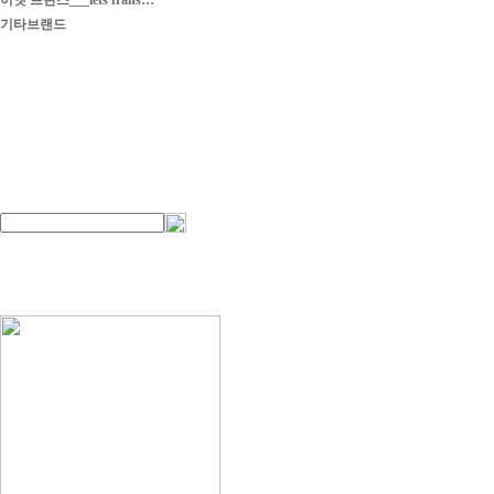
이엣 프란스___iets frans…
기타브랜드