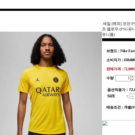
세일 [해외] 조던 
츠 옐로우 (PSG
유니폼)
브랜드 : Nike Eur
소비자가 :
159,00
판매가격 :
72,00
수량
옵션적용가
:
72,
SIZE
:
배송조건 : 개별(