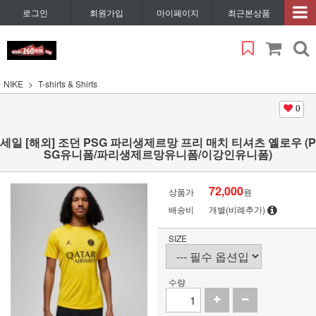
로그인
회원가입
마이페이지
최근본상품
NIKE
T-shirts & Shirts
0
세일 [해외] 조던 PSG 파리생제르망 프리 매치 티셔츠 옐로우 (P
SG유니폼/파리생제르망유니폼/이강인유니폼)
72,000
상품가
원
배송비
개별(비례추가)
SIZE
수량