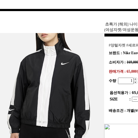
초특가 [해외] 나
(여성자켓/여성운
#양털자켓
#셰르
브랜드 : Nike Eur
소비자가 :
169,00
판매가격 :
65,00
수량
옵션적용가
:
65,
SIZE
:
배송조건 : 개별(