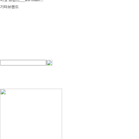
이엣 프란스___iets frans…
기타브랜드