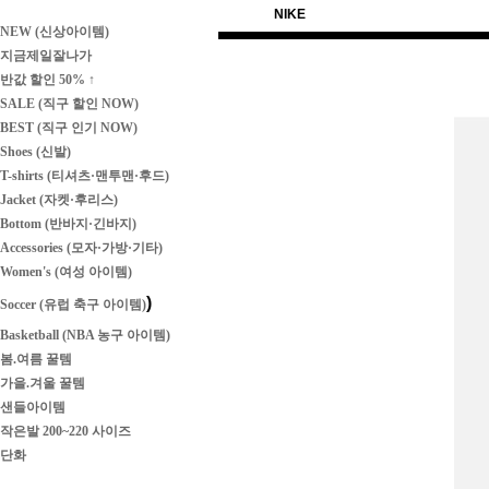
NIKE
NEW (신상아이템)
지금제일잘나가
반값 할인 50% ↑
SALE (직구 할인 NOW)
BEST (직구 인기 NOW)
Shoes (신발)
T-shirts (티셔츠·맨투맨·후드)
Jacket (자켓·후리스)
Bottom (반바지·긴바지)
Accessories (모자·가방·기타)
Women's (여성 아이템)
)
Soccer (유럽 축구 아이템)
Basketball (NBA 농구 아이템)
봄.여름 꿀템
가을.겨울 꿀템
샌들아이템
작은발 200~220 사이즈
단화