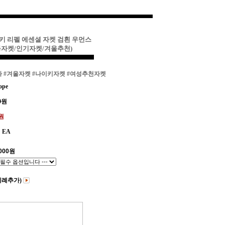
이키 리펠 에센셜 자켓 검흰 우먼스
동자켓/인기자켓/겨울추천)
파
#겨울자켓
#나이키자켓
#여성추천자켓
ope
0
원
0원
EA
000
원
비례추가)