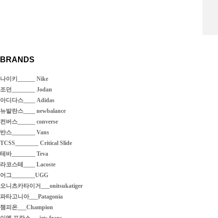
BRANDS
나이키______ Nike
조던________ Jodan
아디다스____ Adidas
뉴발란스____ newbalance
컨버스______ converse
반스________ Vans
TCSS________ Critical Slide
테바________ Teva
라코스테____ Lacoste
어그________UGG
오니츠카타이거___onitsukatiger
파타고니아___Patagonia
챔피온___Champion