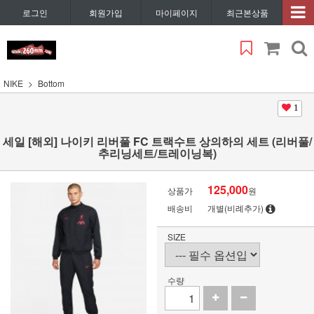
로그인
회원가입
마이페이지
최근본상품
NIKE
Bottom
1
세일 [해외] 나이키 리버풀 FC 트랙수트 상의하의 세트 (리버풀/
추리닝세트/트레이닝복)
125,000
상품가
원
배송비
개별(비례추가)
SIZE
수량