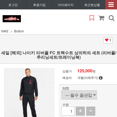
로그인
회원가입
마이페이지
최근본상품
NIKE
Bottom
1
세일 [해외] 나이키 리버풀 FC 트랙수트 상의하의 세트 (리버풀/
추리닝세트/트레이닝복)
125,000
상품가
원
배송비
개별(비례추가)
SIZE
수량