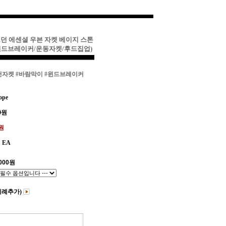
조던 에센셜 우븐 자켓 베이지 스톤
윈드브레이커/운동자켓/후드집업)
천자켓
#바람막이
#윈드브레이커
ope
0
원
0원
EA
000
원
비례추가)