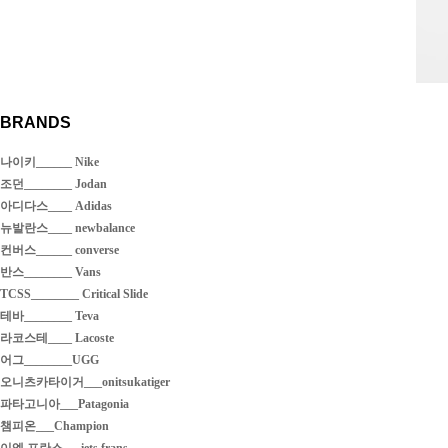
BRANDS
나이키______ Nike
조던________ Jodan
아디다스____ Adidas
뉴발란스____ newbalance
컨버스______ converse
반스________ Vans
TCSS________ Critical Slide
테바________ Teva
라코스테____ Lacoste
어그________UGG
오니츠카타이거___onitsukatiger
파타고니아___Patagonia
챔피온___Champion