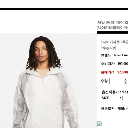
세일 [해외] 에어 
(나이키바람막이/
#나이키자켓
#추
#우븐자켓
브랜드 : Nike Eur
소비자가 :
195,00
판매가격 :
92,00
수량
옵션적용가
:
92,
SIZE
:
배송조건 : 개별(