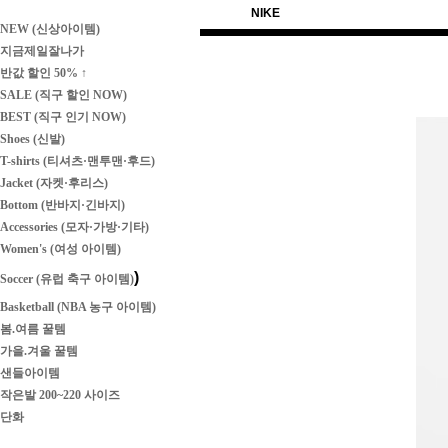
NIKE
NEW (신상아이템)
지금제일잘나가
반값 할인 50% ↑
SALE (직구 할인 NOW)
BEST (직구 인기 NOW)
Shoes (신발)
T-shirts (티셔츠·맨투맨·후드)
Jacket (자켓·후리스)
Bottom (반바지·긴바지)
Accessories (모자·가방·기타)
Women's (여성 아이템)
)
Soccer (유럽 축구 아이템)
Basketball (NBA 농구 아이템)
봄.여름 꿀템
가을.겨울 꿀템
샌들아이템
작은발 200~220 사이즈
단화