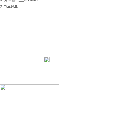
이엣 프란스___iets frans…
기타브랜드