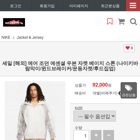
로그인
회원가입
마이페이지
최근본상품
NIKE
Jacket & Jersey
0
세일 [해외] 에어 조던 에센셜 우븐 자켓 베이지 스톤 (나이키바
람막이/윈드브레이커/운동자켓/후드집업)
92,000
상품가
원
배송비
개별(비례추가)
관련상품
SIZE
수량