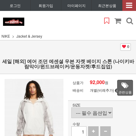
로그인
회원가입
마이페이지
최근본상품
NIKE
Jacket & Jersey
0
세일 [해외] 에어 조던 에센셜 우븐 자켓 베이지 스톤 (나이키바
람막이/윈드브레이커/운동자켓/후드집업)
92,000
상품가
원
배송비
개별(비례추가)
관련상품
SIZE
수량