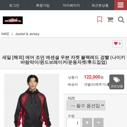
로그인
회원가입
마이페이지
최근본상품
NIKE
Jacket & Jersey
0
세일 [해외] 에어 조던 에센셜 우븐 자켓 블랙레드 검빨 (나이키
바람막이/윈드브레이커/운동자켓/후드집업)
122,000
상품가
원
배송비
개별(비례추가)
관련상품
SIZE
수량