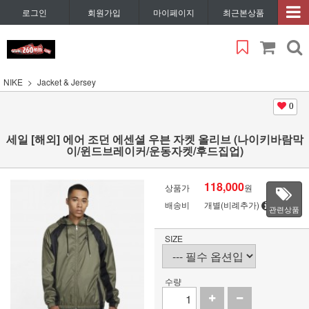
로그인
회원가입
마이페이지
최근본상품
NIKE
Jacket & Jersey
0
세일 [해외] 에어 조던 에센셜 우븐 자켓 올리브 (나이키바람막
이/윈드브레이커/운동자켓/후드집업)
118,000
상품가
원
배송비
개별(비례추가)
관련상품
SIZE
수량