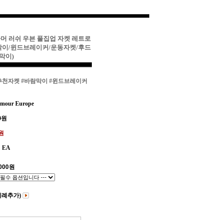
아머 러쉬 우븐 풀집업 자켓 레트로
막이/윈드브레이커/운동자켓/후드
막이)
추천자켓
#바람막이
#윈드브레이커
mour Europe
0
원
0원
EA
000
원
비례추가)