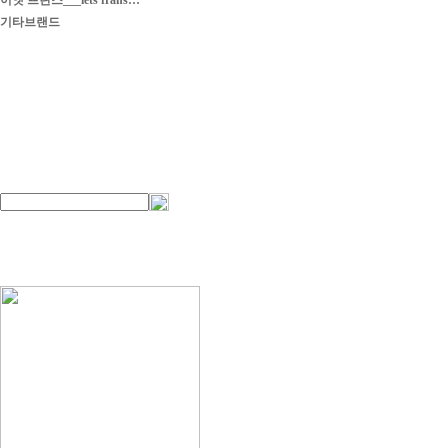
이엣 프란스___iets frans…
기타브랜드