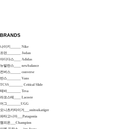
BRANDS
나이키______ Nike
조던________ Jodan
아디다스____ Adidas
뉴발란스____ newbalance
컨버스______ converse
반스________ Vans
TCSS________ Critical Slide
테바________ Teva
라코스테____ Lacoste
어그________UGG
오니츠카타이거___onitsukatiger
파타고니아___Patagonia
챔피온___Champion