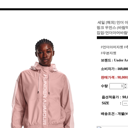
세일 [해외] 언더 
핑크 우먼스 (바람
집업/언더아머바람
#언더아머자켓
#
#우븐자켓
브랜드 : Under Ar
소비자가 :
169,00
판매가격 :
98,00
수량
옵션적용가
:
98,
SIZE
:
배송조건 : 개별(