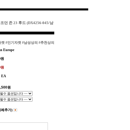
던 존 23 후드 (DX4256-045/남
자켓
#인기자켓
#남성상의
#추천상의
n Europe
0
원
00원
EA
,500
원
비례추가)