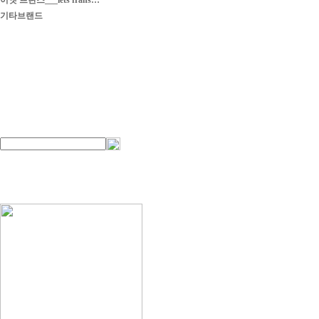
이엣 프란스___iets frans…
기타브랜드