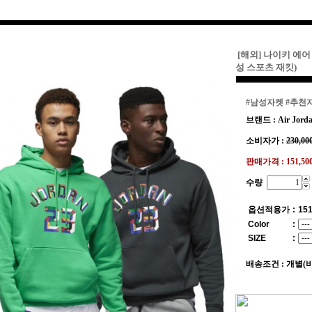
[해외] 나이키 에어 조
성 스포츠 재킷)
#남성자켓
#추천
브랜드 : Air Jorda
소비자가 :
230,00
판매가격 :
151,5
수량
옵션적용가
:
151
Color
:
SIZE
:
배송조건 : 개별(