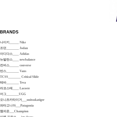
BRANDS
나이키______ Nike
조던________ Jodan
아디다스____ Adidas
뉴발란스____ newbalance
컨버스______ converse
반스________ Vans
TCSS________ Critical Slide
테바________ Teva
라코스테____ Lacoste
어그________UGG
오니츠카타이거___onitsukatiger
파타고니아___Patagonia
챔피온___Champion