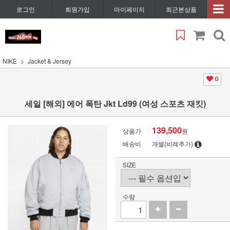
로그인
회원가입
마이페이지
최근본상품
NIKE
Jacket & Jersey
0
세일 [해외] 에어 폭탄 Jkt Ld99 (여성 스포츠 재킷)
139,500
상품가
원
배송비
개별(비례추가)
SIZE
수량