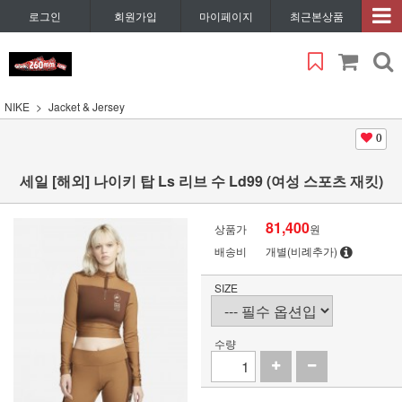
로그인
회원가입
마이페이지
최근본상품
NIKE
Jacket & Jersey
0
세일 [해외] 나이키 탑 Ls 리브 수 Ld99 (여성 스포츠 재킷)
81,400
상품가
원
배송비
개별(비례추가)
SIZE
수량