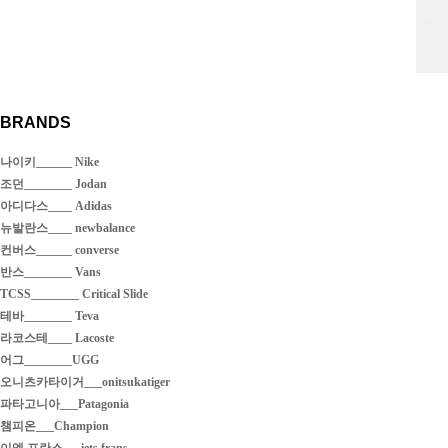
BRANDS
나이키______ Nike
조던________ Jodan
아디다스____ Adidas
뉴발란스____ newbalance
컨버스______ converse
반스________ Vans
TCSS________ Critical Slide
테바________ Teva
라코스테____ Lacoste
어그________UGG
오니츠카타이거___onitsukatiger
파타고니아___Patagonia
챔피온___Champion