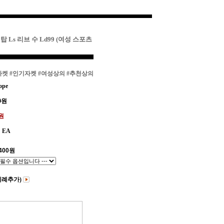
탑 Ls 리브 수 Ld99 (여성 스포츠
자켓
#인기자켓
#여성상의
#추천상의
ope
0
원
0원
EA
400
원
비례추가)