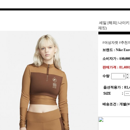
세일 [해외] 나이키 
재킷)
#여성자켓
#추천
브랜드 : Nike Eur
소비자가 :
130,00
판매가격 :
81,40
수량
옵션적용가
:
81,
SIZE
:
배송조건 : 개별(