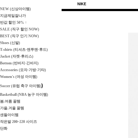
NIKE
NEW (신상아이템)
지금제일잘나가
반값 할인 50% ↑
SALE (직구 할인 NOW)
BEST (직구 인기 NOW)
Shoes (신발)
T-shirts (티셔츠·맨투맨·후드)
Jacket (자켓·후리스)
Bottom (반바지·긴바지)
Accessories (모자·가방·기타)
Women's (여성 아이템)
)
Soccer (유럽 축구 아이템)
Basketball (NBA 농구 아이템)
봄.여름 꿀템
가을.겨울 꿀템
샌들아이템
작은발 200~220 사이즈
단화