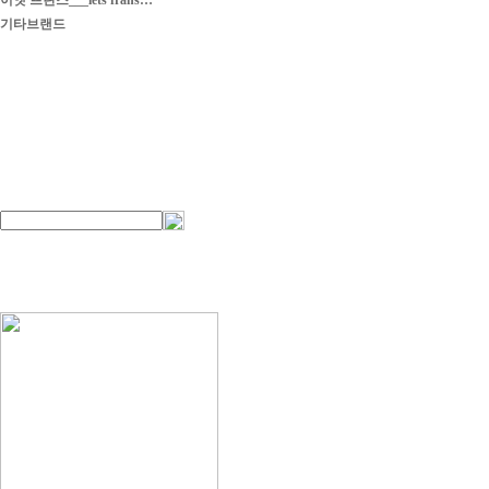
이엣 프란스___iets frans…
기타브랜드