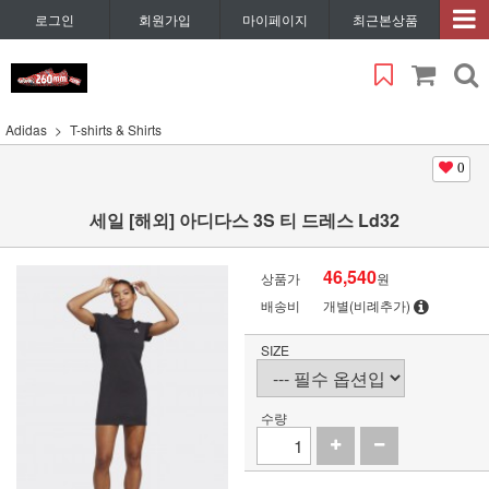
로그인
회원가입
마이페이지
최근본상품
Adidas
T-shirts & Shirts
0
세일 [해외] 아디다스 3S 티 드레스 Ld32
46,540
상품가
원
배송비
개별(비례추가)
SIZE
수량