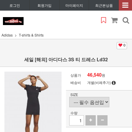
로그인
회원가입
마이페이지
최근본상품
Adidas
T-shirts & Shirts
0
세일 [해외] 아디다스 3S 티 드레스 Ld32
46,540
상품가
원
배송비
개별(비례추가)
SIZE
수량