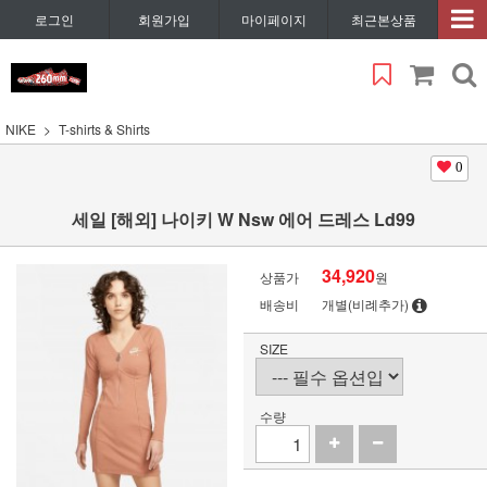
로그인
회원가입
마이페이지
최근본상품
NIKE
T-shirts & Shirts
0
세일 [해외] 나이키 W Nsw 에어 드레스 Ld99
34,920
상품가
원
배송비
개별(비례추가)
SIZE
수량