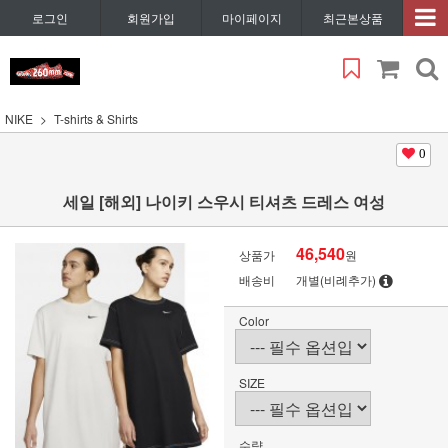
로그인
회원가입
마이페이지
최근본상품
NIKE
T-shirts & Shirts
0
세일 [해외] 나이키 스우시 티셔츠 드레스 여성
46,540
상품가
원
배송비
개별(비례추가)
Color
SIZE
수량