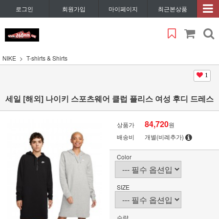
로그인
회원가입
마이페이지
최근본상품
NIKE
T-shirts & Shirts
1
세일 [해외] 나이키 스포츠웨어 클럽 플리스 여성 후디 드레스
84,720
상품가
원
배송비
개별(비례추가)
Color
SIZE
수량