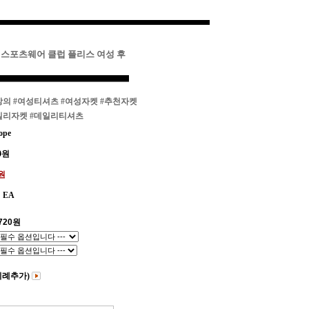
키 스포츠웨어 클럽 플리스 여성 후
상의
#여성티셔츠
#여성자켓
#추천자켓
일리자켓
#데일리티셔츠
ope
0
원
0원
EA
720
원
비례추가)