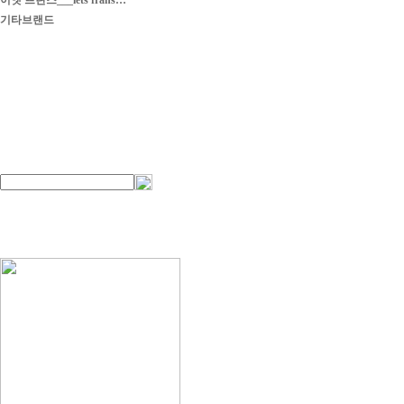
이엣 프란스___iets frans…
기타브랜드