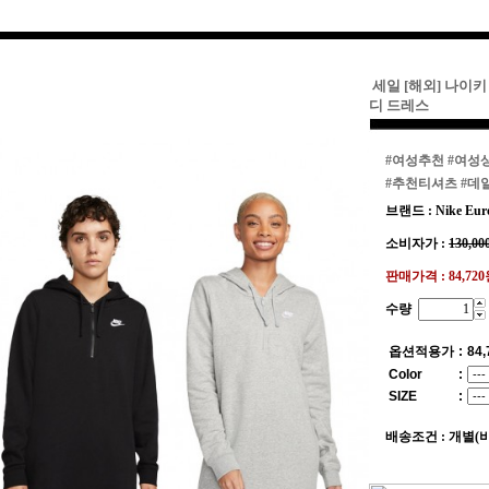
세일 [해외] 나이
디 드레스
#여성추천
#여성
#추천티셔츠
#데
브랜드 : Nike Eur
소비자가 :
130,00
판매가격 :
84,72
수량
옵션적용가
:
84,
Color
:
SIZE
:
배송조건 : 개별(