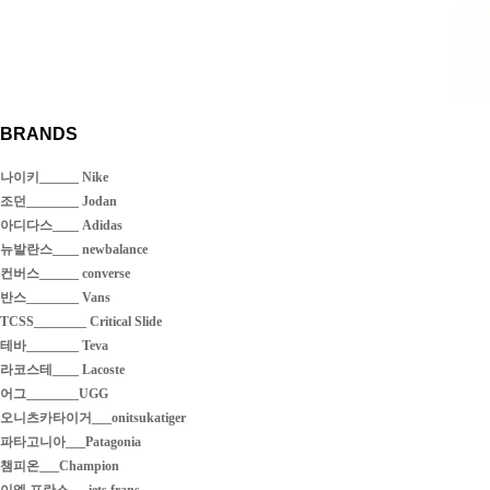
BRANDS
나이키______ Nike
조던________ Jodan
아디다스____ Adidas
뉴발란스____ newbalance
컨버스______ converse
반스________ Vans
TCSS________ Critical Slide
테바________ Teva
라코스테____ Lacoste
어그________UGG
오니츠카타이거___onitsukatiger
파타고니아___Patagonia
챔피온___Champion