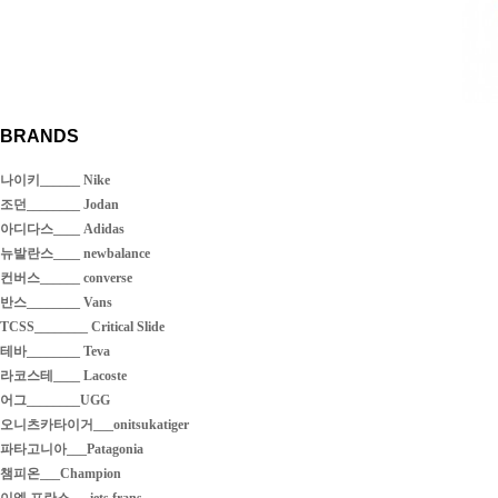
BRANDS
나이키______ Nike
조던________ Jodan
아디다스____ Adidas
뉴발란스____ newbalance
컨버스______ converse
반스________ Vans
TCSS________ Critical Slide
테바________ Teva
라코스테____ Lacoste
어그________UGG
오니츠카타이거___onitsukatiger
파타고니아___Patagonia
챔피온___Champion