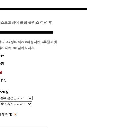
키 스포츠웨어 클럽 플리스 여성 후
상의
#여성티셔츠
#여성자켓
#추천자켓
일리자켓
#데일리티셔츠
ope
0
원
0원
EA
720
원
비례추가)