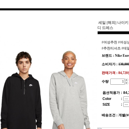
세일 [해외] 나이
디 드레스
#여성추천
#여성
#추천티셔츠
#데
브랜드 : Nike Eur
소비자가 :
130,00
판매가격 :
84,72
수량
옵션적용가
:
84,
Color
:
SIZE
:
배송조건 : 개별(