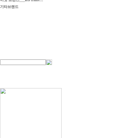
이엣 프란스___iets frans…
기타브랜드