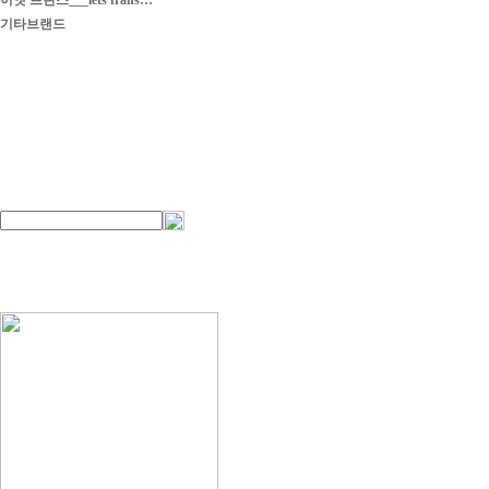
이엣 프란스___iets frans…
기타브랜드