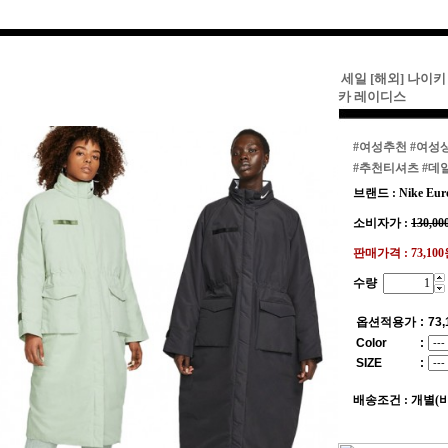
세일 [해외] 나이키
카 레이디스
#여성추천
#여성
#추천티셔츠
#데
브랜드 : Nike Eur
소비자가 :
130,00
판매가격 :
73,10
수량
옵션적용가
:
73,
Color
:
SIZE
:
배송조건 : 개별(