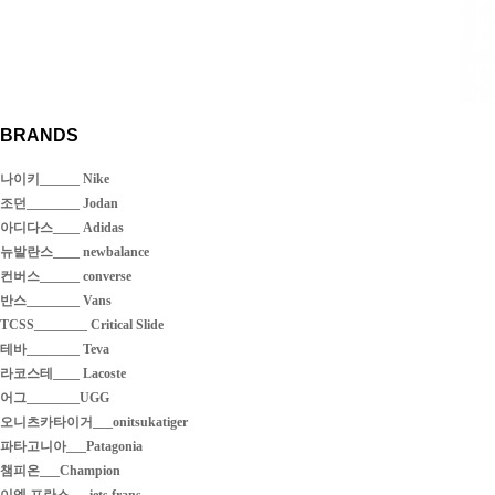
BRANDS
나이키______ Nike
조던________ Jodan
아디다스____ Adidas
뉴발란스____ newbalance
컨버스______ converse
반스________ Vans
TCSS________ Critical Slide
테바________ Teva
라코스테____ Lacoste
어그________UGG
오니츠카타이거___onitsukatiger
파타고니아___Patagonia
챔피온___Champion