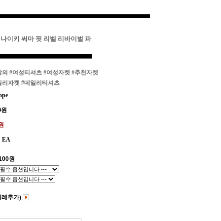
 나이키 써마 핏 리벨 리바이벌 파
상의
#여성티셔츠
#여성자켓
#추천자켓
일리자켓
#데일리티셔츠
ope
0
원
0원
EA
100
원
비례추가)