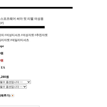
키 스포츠웨어 써마 핏 리펠 여성용
파카
상의
#여성티셔츠
#여성자켓
#추천자켓
일리자켓
#데일리티셔츠
ope
0
원
80원
EA
,280
원
비례추가)