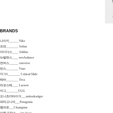
BRANDS
나이키______ Nike
조던________ Jodan
아디다스____ Adidas
뉴발란스____ newbalance
컨버스______ converse
반스________ Vans
TCSS________ Critical Slide
테바________ Teva
라코스테____ Lacoste
어그________UGG
오니츠카타이거___onitsukatiger
파타고니아___Patagonia
챔피온___Champion