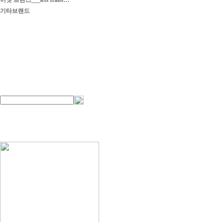
이엣 프란스___iets frans…
기타브랜드