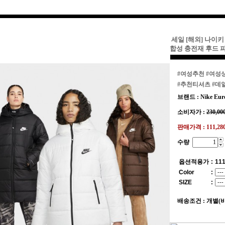
세일 [해외] 나이
합성 충전재 후드 
#여성추천
#여성
#추천티셔츠
#데
브랜드 : Nike Eur
소비자가 :
230,00
판매가격 :
111,2
수량
옵션적용가
:
111
Color
:
SIZE
:
배송조건 : 개별(